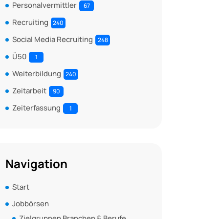
Personalvermittler
67
Recruiting
240
Social Media Recruiting
248
Ü50
1
Weiterbildung
240
Zeitarbeit
90
Zeiterfassung
1
Navigation
Start
Jobbörsen
Zielgruppen Branchen & Berufe