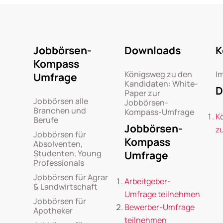
Jobbörsen-
Downloads
K
Kompass
Königsweg zu den
I
Umfrage
Kandidaten: White-
D
Paper zur
Jobbörsen alle
Jobbörsen-
Branchen und
Kompass-Umfrage
K
Berufe
Jobbörsen-
z
Jobbörsen für
Kompass
Absolventen,
Studenten, Young
Umfrage
Professionals
Jobbörsen für Agrar
Arbeitgeber-
& Landwirtschaft
Umfrage teilnehmen
Jobbörsen für
Bewerber-Umfrage
Apotheker
teilnehmen