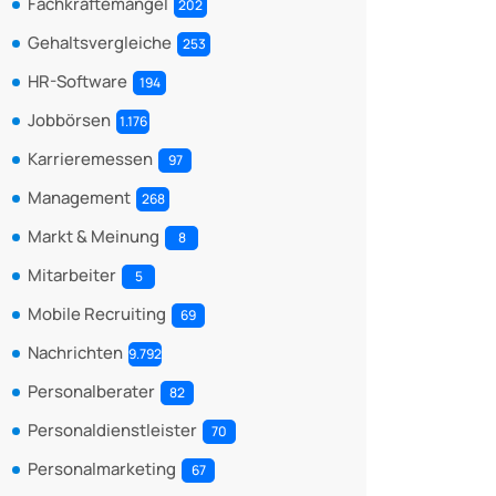
Fachkräftemangel
202
Gehaltsvergleiche
253
HR-Software
194
Jobbörsen
1.176
Karrieremessen
97
Management
268
Markt & Meinung
8
Mitarbeiter
5
Mobile Recruiting
69
Nachrichten
9.792
Personalberater
82
Personaldienstleister
70
Personalmarketing
67