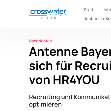
Start
Job
Jobbörsen-K
Nachrichten
Antenne Baye
sich für Recru
von HR4YOU
Recruiting und Kommunika
optimieren