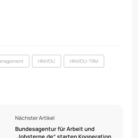
anagement
HR4YOU
HR4YOU-TRM
Nächster Artikel
Bundesagentur für Arbeit und
„Jobsterne.de“ starten Kooperation