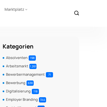
Marktplatz
Kategorien
Absolventen
198
Arbeitsmarkt
1.261
Bewerbermanagement
71
Bewerbung
638
Digitalisierung
118
Employer Branding
344