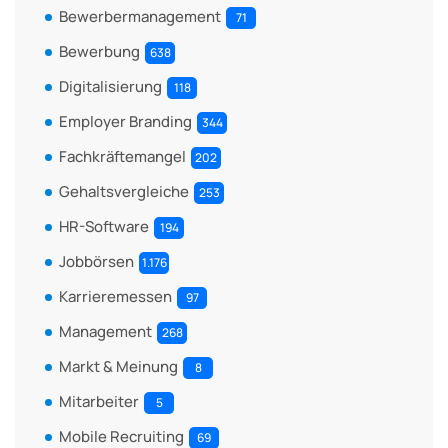
Bewerbermanagement
71
Bewerbung
638
Digitalisierung
118
Employer Branding
344
Fachkräftemangel
202
Gehaltsvergleiche
253
HR-Software
194
Jobbörsen
1.176
Karrieremessen
97
Management
268
Markt & Meinung
8
Mitarbeiter
5
Mobile Recruiting
69