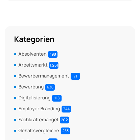
Kategorien
Absolventen
198
Arbeitsmarkt
1.261
Bewerbermanagement
71
Bewerbung
638
Digitalisierung
118
Employer Branding
344
Fachkräftemangel
202
Gehaltsvergleiche
253