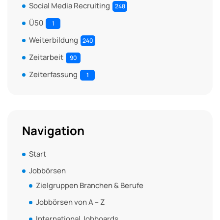
Social Media Recruiting
248
Ü50
1
Weiterbildung
240
Zeitarbeit
90
Zeiterfassung
1
Navigation
Start
Jobbörsen
Zielgruppen Branchen & Berufe
Jobbörsen von A – Z
International Jobboards