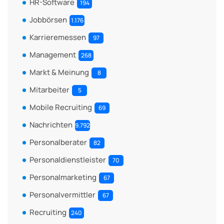
HR-Software
194
Jobbörsen
1.176
Karrieremessen
97
Management
268
Markt & Meinung
8
Mitarbeiter
5
Mobile Recruiting
69
Nachrichten
9.792
Personalberater
82
Personaldienstleister
70
Personalmarketing
67
Personalvermittler
67
Recruiting
240