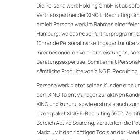
Die Personalwerk Holding GmbH ist ab sofort
Vertriebspartner der XING E-Recruiting Gmb
erhielt Personalwerk im Rahmen einer feier
Hamburg, wo das neue Partnerprogramm exk
führende Personalmarketingagentur überz
ihrer besonderen Vertriebsleistungen, so
Beratungsexpertise. Somit erhält Personalwer
sämtliche Produkte von XING E-Recruiting.
Personalwerk bietet seinen Kunden eine u
dem XING TalentManager zur aktiven Kandi
XING und kununu sowie erstmals auch zu
Lizenzpaket XING E-Recruiting 360°. Zerti
Bereich Active Sourcing, verstärken die Pos
Markt. „Mit den richtigen Tools an der Han