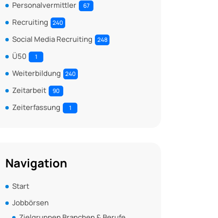
Personalvermittler
67
Recruiting
240
Social Media Recruiting
248
Ü50
1
Weiterbildung
240
Zeitarbeit
90
Zeiterfassung
1
Navigation
Start
Jobbörsen
Zielgruppen Branchen & Berufe