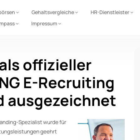
börsen
Gehaltsvergleiche
HR-Dienstleister
ompass
Impressum
ls offizieller
ING E-Recruiting
nd ausgezeichnet
anding-Spezialist wurde für
tungsleistungen geehrt