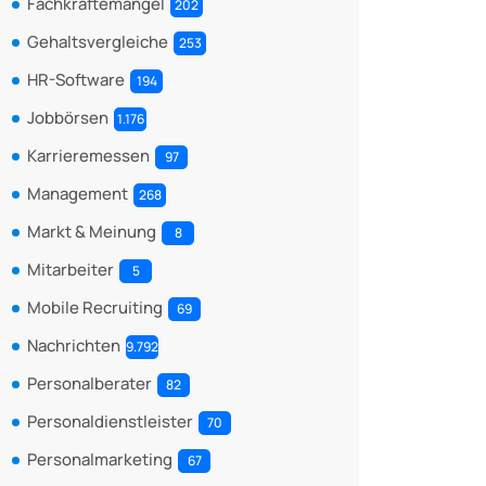
Fachkräftemangel
202
Gehaltsvergleiche
253
HR-Software
194
Jobbörsen
1.176
Karrieremessen
97
Management
268
Markt & Meinung
8
Mitarbeiter
5
Mobile Recruiting
69
Nachrichten
9.792
Personalberater
82
Personaldienstleister
70
Personalmarketing
67