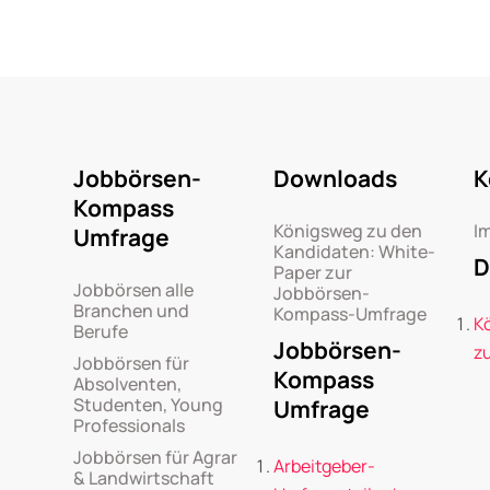
Jobbörsen-
Downloads
K
Kompass
Königsweg zu den
I
Umfrage
Kandidaten: White-
D
Paper zur
Jobbörsen alle
Jobbörsen-
Branchen und
Kompass-Umfrage
K
Berufe
Jobbörsen-
z
Jobbörsen für
Kompass
Absolventen,
Studenten, Young
Umfrage
Professionals
Jobbörsen für Agrar
Arbeitgeber-
& Landwirtschaft