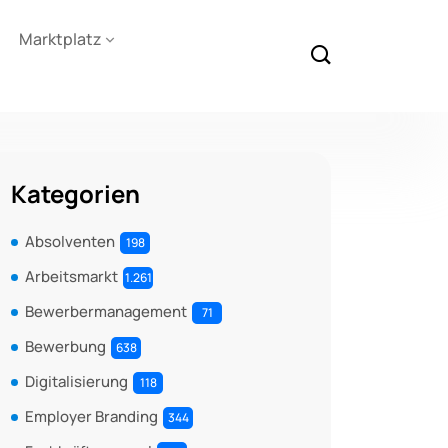
Marktplatz
Kategorien
Absolventen
198
Arbeitsmarkt
1.261
Bewerbermanagement
71
Bewerbung
638
Digitalisierung
118
Employer Branding
344