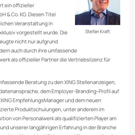
 ein offizieller
H & Co. KG. Diesen Titel
lichen Veranstaltung in
Stefan Kraft
lusiv vorgestellt wurde. Die
eugte nicht nur aufgrund
ndern auch durch ihre umfassende
k als offizieller Partner die Vertriebslizenz für
mfassende Beratung zu den XING Stellenanzeigen,
datenansprache, dem Employer-Branding-Profil auf
m XING EmpfehlungsManager und dem neuen
fizierte Produktschulungen, unter anderem im
ition von Personalwerk als qualifizierten Player am
d und unserer langjährigen Erfahrung in der Branche