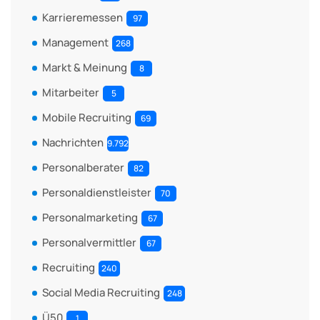
Karrieremessen
97
Management
268
Markt & Meinung
8
Mitarbeiter
5
Mobile Recruiting
69
Nachrichten
9.792
Personalberater
82
Personaldienstleister
70
Personalmarketing
67
Personalvermittler
67
Recruiting
240
Social Media Recruiting
248
Ü50
1