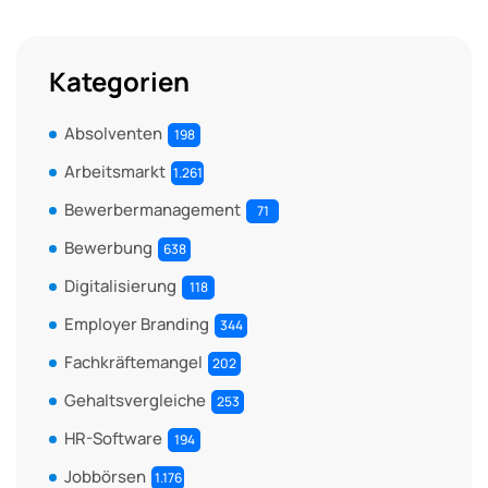
Kategorien
Absolventen
198
Arbeitsmarkt
1.261
Bewerbermanagement
71
Bewerbung
638
Digitalisierung
118
Employer Branding
344
Fachkräftemangel
202
Gehaltsvergleiche
253
HR-Software
194
Jobbörsen
1.176