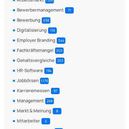
1.261
Bewerbermanagement
71
Bewerbung
638
Digitalisierung
118
Employer Branding
344
Fachkräftemangel
202
Gehaltsvergleiche
253
HR-Software
194
Jobbörsen
1.176
Karrieremessen
97
Management
268
Markt & Meinung
8
Mitarbeiter
5