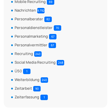
Mobile Recruiting
69
Nachrichten
9.792
Personalberater
82
Personaldienstleister
70
Personalmarketing
67
Personalvermittler
67
Recruiting
240
Social Media Recruiting
248
Ü50
1
Weiterbildung
240
Zeitarbeit
90
Zeiterfassung
1