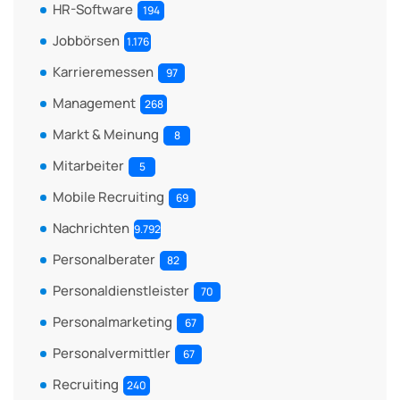
HR-Software
194
Jobbörsen
1.176
Karrieremessen
97
Management
268
Markt & Meinung
8
Mitarbeiter
5
Mobile Recruiting
69
Nachrichten
9.792
Personalberater
82
Personaldienstleister
70
Personalmarketing
67
Personalvermittler
67
Recruiting
240