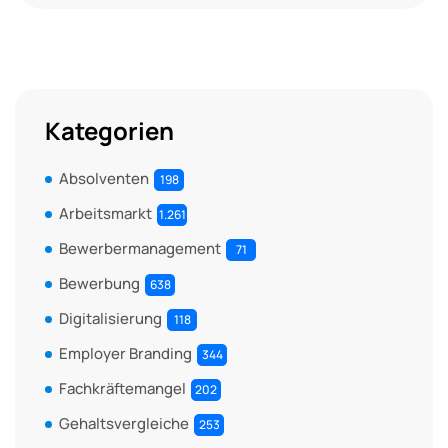
Kategorien
Absolventen
198
Arbeitsmarkt
1.261
Bewerbermanagement
71
Bewerbung
638
Digitalisierung
118
Employer Branding
344
Fachkräftemangel
202
Gehaltsvergleiche
253