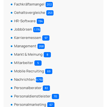
Fachkräftemangel
202
Gehaltsvergleiche
253
HR-Software
194
Jobbörsen
1.176
Karrieremessen
97
Management
268
Markt & Meinung
8
Mitarbeiter
5
Mobile Recruiting
69
Nachrichten
9.792
Personalberater
82
Personaldienstleister
70
Personalmarketing
67