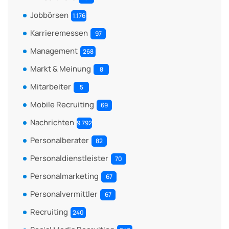
Jobbörsen
1.176
Karrieremessen
97
Management
268
Markt & Meinung
8
Mitarbeiter
5
Mobile Recruiting
69
Nachrichten
9.792
Personalberater
82
Personaldienstleister
70
Personalmarketing
67
Personalvermittler
67
Recruiting
240