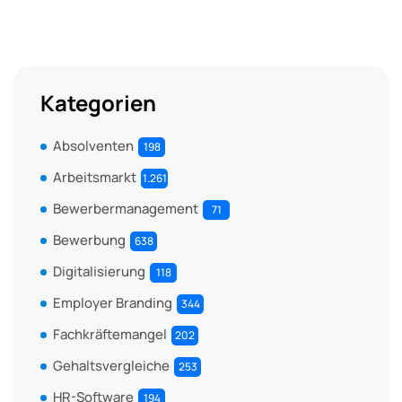
Kategorien
Absolventen
198
Arbeitsmarkt
1.261
Bewerbermanagement
71
Bewerbung
638
Digitalisierung
118
Employer Branding
344
Fachkräftemangel
202
Gehaltsvergleiche
253
HR-Software
194