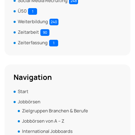
Social Media Recruiting
248
Ü50
1
Weiterbildung
240
Zeitarbeit
90
Zeiterfassung
1
Navigation
Start
Jobbörsen
Zielgruppen Branchen & Berufe
Jobbörsen von A – Z
International Jobboards