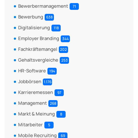
Bewerbermanagement
71
Bewerbung
638
Digitalisierung
118
Employer Branding
344
Fachkräftemangel
202
Gehaltsvergleiche
253
HR-Software
194
Jobbörsen
1.176
Karrieremessen
97
Management
268
Markt & Meinung
8
Mitarbeiter
5
Mobile Recruiting
69