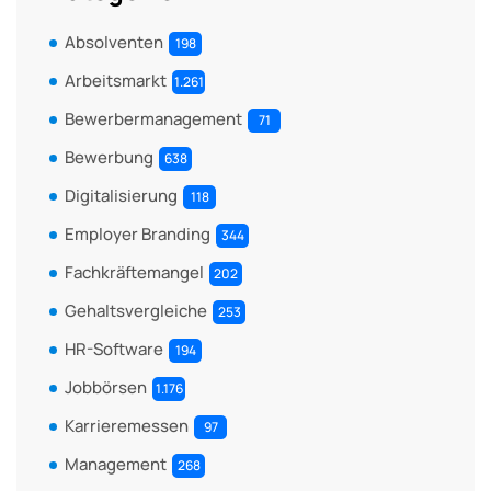
Absolventen
198
Arbeitsmarkt
1.261
Bewerbermanagement
71
Bewerbung
638
Digitalisierung
118
Employer Branding
344
Fachkräftemangel
202
Gehaltsvergleiche
253
HR-Software
194
Jobbörsen
1.176
Karrieremessen
97
Management
268