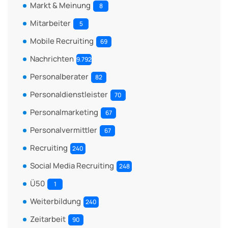
Markt & Meinung
8
Mitarbeiter
5
Mobile Recruiting
69
Nachrichten
9.792
Personalberater
82
Personaldienstleister
70
Personalmarketing
67
Personalvermittler
67
Recruiting
240
Social Media Recruiting
248
Ü50
1
Weiterbildung
240
Zeitarbeit
90