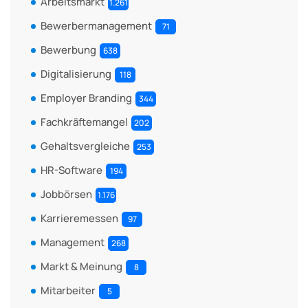
Arbeitsmarkt
1.261
Bewerbermanagement
71
Bewerbung
638
Digitalisierung
118
Employer Branding
344
Fachkräftemangel
202
Gehaltsvergleiche
253
HR-Software
194
Jobbörsen
1.176
Karrieremessen
97
Management
268
Markt & Meinung
8
Mitarbeiter
5