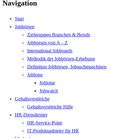
Navigation
Start
Jobbörsen
Zielgruppen Branchen & Berufe
Jobbörsen von A – Z
International Jobboards
Methodik der Jobbörsen-Erhebung
Definition Jobbörsen, Jobsuchmaschinen
Joblotse
Joblotse
Jobwatch
Gehaltsvergleiche
Gehaltsvergleiche Hilfe
HR-Dienstleister
HR-Service-Point
IT-Produktanbieter für HR