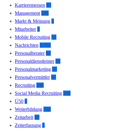
Karrieremessen
97
Management
268
Markt & Meinung
8
Mitarbeiter
5
Mobile Recruiting
69
Nachrichten
9.792
Personalberater
82
Personaldienstleister
70
Personalmarketing
67
Personalvermittler
67
Recruiting
240
Social Media Recruiting
248
Ü50
1
Weiterbildung
240
Zeitarbeit
90
Zeiterfassung
1