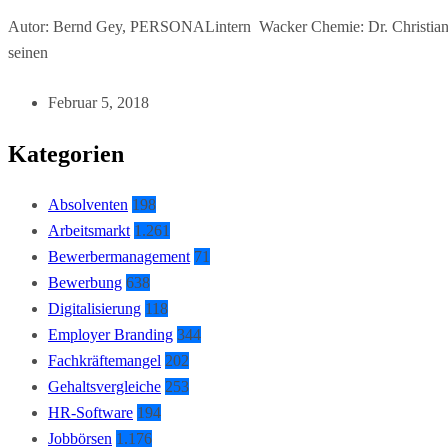
Autor: Bernd Gey, PERSONALintern Wacker Chemie: Dr. Christian Hart
seinen
Februar 5, 2018
Kategorien
Absolventen
198
Arbeitsmarkt
1.261
Bewerbermanagement
71
Bewerbung
638
Digitalisierung
118
Employer Branding
344
Fachkräftemangel
202
Gehaltsvergleiche
253
HR-Software
194
Jobbörsen
1.176