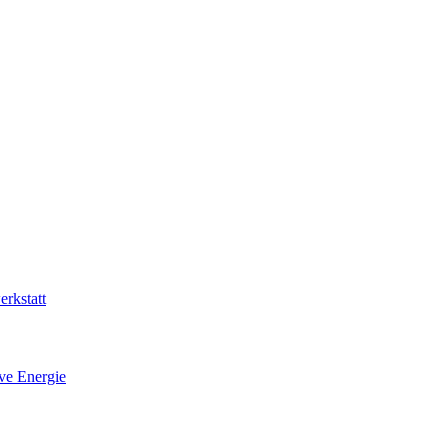
rkstatt
ive Energie