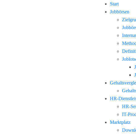
Start
Jobbörsen
Zielgr
Jobbör
Interna
Method
Defini
Joblots
Gehaltsvergl
Gehalts
HR-Dienstlei
HR-Ser
IT-Pro
Marktplatz
Downl