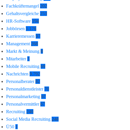
Fachkräftemangel
202
Gehaltsvergleiche
253
HR-Software
194
Jobbörsen
1.176
Karrieremessen
97
Management
268
Markt & Meinung
8
Mitarbeiter
5
Mobile Recruiting
69
Nachrichten
9.792
Personalberater
82
Personaldienstleister
70
Personalmarketing
67
Personalvermittler
67
Recruiting
240
Social Media Recruiting
248
Ü50
1