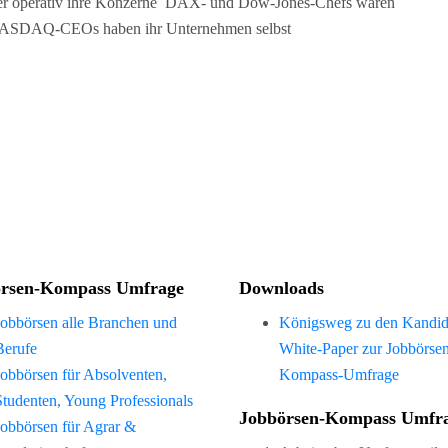
ünder operativ ihre Konzerne DAX- und Dow-Jones-Chefs waren
r NASDAQ-CEOs haben ihr Unternehmen selbst
rsen-Kompass Umfrage
Downloads
Jobbörsen alle Branchen und
Königsweg zu den Kandid
Berufe
White-Paper zur Jobbörse
Jobbörsen für Absolventen,
Kompass-Umfrage
Studenten, Young Professionals
Jobbörsen-Kompass Umfr
Jobbörsen für Agrar &