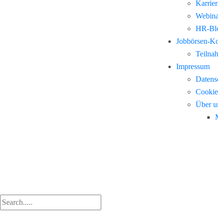
Karrie
Webina
HR-Blo
Jobbörsen-K
Teilna
Impressum
Datens
Cookie
Über u