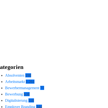
ategorien
Absolventen
198
Arbeitsmarkt
1.261
Bewerbermanagement
71
Bewerbung
638
Digitalisierung
118
Employer Branding
344