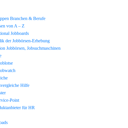
uppen Branchen & Berufe
sen von A – Z
tional Jobboards
ik der Jobbörsen-Erhebung
tion Jobbörsen, Jobsuchmaschinen
e
Joblotse
Jobwatch
eiche
vergleiche Hilfe
ster
vice-Point
duktanbieter für HR
oads