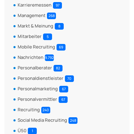
Karrieremessen
97
Management
268
Markt & Meinung
8
Mitarbeiter
5
Mobile Recruiting
69
Nachrichten
9.792
Personalberater
82
Personaldienstleister
70
Personalmarketing
67
Personalvermittler
67
Recruiting
240
Social Media Recruiting
248
Ü50
1