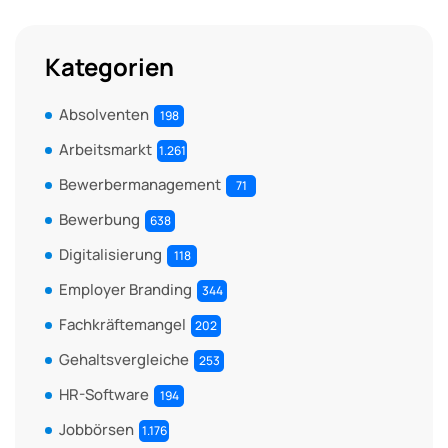
Kategorien
Absolventen
198
Arbeitsmarkt
1.261
Bewerbermanagement
71
Bewerbung
638
Digitalisierung
118
Employer Branding
344
Fachkräftemangel
202
Gehaltsvergleiche
253
HR-Software
194
Jobbörsen
1.176