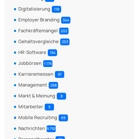
Digitalisierung
118
Employer Branding
344
Fachkräftemangel
202
Gehaltsvergleiche
253
HR-Software
194
Jobbörsen
1.176
Karrieremessen
97
Management
268
Markt & Meinung
8
Mitarbeiter
5
Mobile Recruiting
69
Nachrichten
9.792