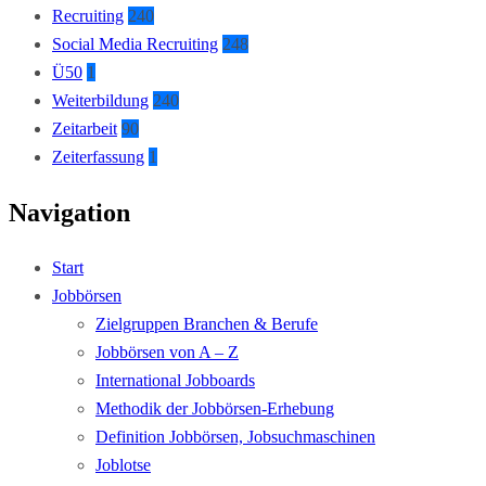
Recruiting
240
Social Media Recruiting
248
Ü50
1
Weiterbildung
240
Zeitarbeit
90
Zeiterfassung
1
Navigation
Start
Jobbörsen
Zielgruppen Branchen & Berufe
Jobbörsen von A – Z
International Jobboards
Methodik der Jobbörsen-Erhebung
Definition Jobbörsen, Jobsuchmaschinen
Joblotse