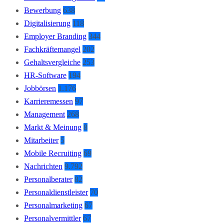
Bewerbung
638
Digitalisierung
118
Employer Branding
344
Fachkräftemangel
202
Gehaltsvergleiche
253
HR-Software
194
Jobbörsen
1.176
Karrieremessen
97
Management
268
Markt & Meinung
8
Mitarbeiter
5
Mobile Recruiting
69
Nachrichten
9.792
Personalberater
82
Personaldienstleister
70
Personalmarketing
67
Personalvermittler
67