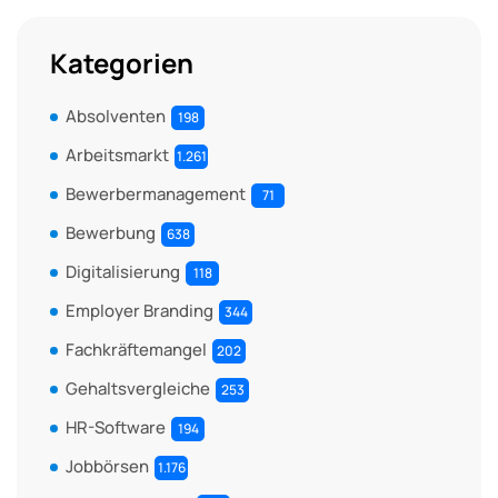
Kategorien
Absolventen
198
Arbeitsmarkt
1.261
Bewerbermanagement
71
Bewerbung
638
Digitalisierung
118
Employer Branding
344
Fachkräftemangel
202
Gehaltsvergleiche
253
HR-Software
194
Jobbörsen
1.176