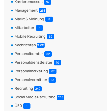
Karrieremessen
97
Management
268
Markt & Meinung
8
Mitarbeiter
5
Mobile Recruiting
69
Nachrichten
9.792
Personalberater
82
Personaldienstleister
70
Personalmarketing
67
Personalvermittler
67
Recruiting
240
Social Media Recruiting
248
Ü50
1