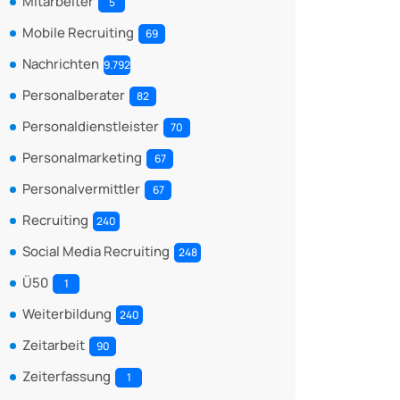
Mitarbeiter
5
Mobile Recruiting
69
Nachrichten
9.792
Personalberater
82
Personaldienstleister
70
Personalmarketing
67
Personalvermittler
67
Recruiting
240
Social Media Recruiting
248
Ü50
1
Weiterbildung
240
Zeitarbeit
90
Zeiterfassung
1