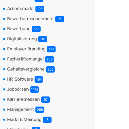
Arbeitsmarkt
1.261
Bewerbermanagement
71
Bewerbung
638
Digitalisierung
118
Employer Branding
344
Fachkräftemangel
202
Gehaltsvergleiche
253
HR-Software
194
Jobbörsen
1.176
Karrieremessen
97
Management
268
Markt & Meinung
8