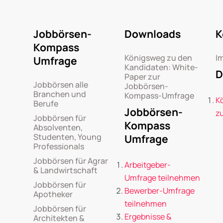
Jobbörsen-
Downloads
K
Kompass
Königsweg zu den
I
Umfrage
Kandidaten: White-
D
Paper zur
Jobbörsen alle
Jobbörsen-
Branchen und
Kompass-Umfrage
K
Berufe
Jobbörsen-
z
Jobbörsen für
Kompass
Absolventen,
Studenten, Young
Umfrage
Professionals
Jobbörsen für Agrar
Arbeitgeber-
& Landwirtschaft
Umfrage teilnehmen
Jobbörsen für
Bewerber-Umfrage
Apotheker
teilnehmen
Jobbörsen für
Ergebnisse &
Architekten &