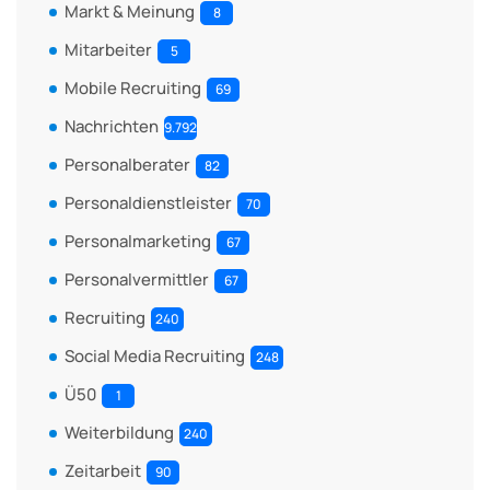
Markt & Meinung
8
Mitarbeiter
5
Mobile Recruiting
69
Nachrichten
9.792
Personalberater
82
Personaldienstleister
70
Personalmarketing
67
Personalvermittler
67
Recruiting
240
Social Media Recruiting
248
Ü50
1
Weiterbildung
240
Zeitarbeit
90