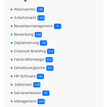
Absolventen
198
Arbeitsmarkt
1.261
Bewerbermanagement
71
Bewerbung
638
Digitalisierung
118
Employer Branding
344
Fachkräftemangel
202
Gehaltsvergleiche
253
HR-Software
194
Jobbörsen
1.176
Karrieremessen
97
Management
268