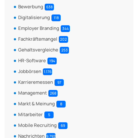
Bewerbung
638
Digitalisierung
118
Employer Branding
344
Fachkräftemangel
202
Gehaltsvergleiche
253
HR-Software
194
Jobbörsen
1.176
Karrieremessen
97
Management
268
Markt & Meinung
8
Mitarbeiter
5
Mobile Recruiting
69
Nachrichten
9.792