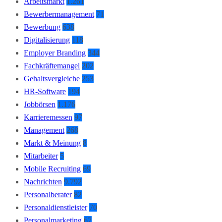
Arbeitsmarkt
1.261
Bewerbermanagement
71
Bewerbung
638
Digitalisierung
118
Employer Branding
344
Fachkräftemangel
202
Gehaltsvergleiche
253
HR-Software
194
Jobbörsen
1.176
Karrieremessen
97
Management
268
Markt & Meinung
8
Mitarbeiter
5
Mobile Recruiting
69
Nachrichten
9.792
Personalberater
82
Personaldienstleister
70
Personalmarketing
67