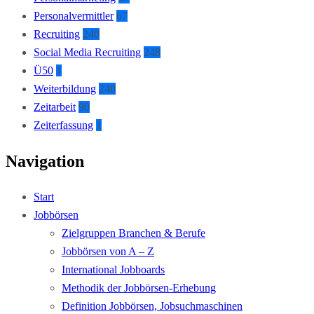
Personalvermittler
67
Recruiting
240
Social Media Recruiting
248
Ü50
1
Weiterbildung
240
Zeitarbeit
90
Zeiterfassung
1
Navigation
Start
Jobbörsen
Zielgruppen Branchen & Berufe
Jobbörsen von A – Z
International Jobboards
Methodik der Jobbörsen-Erhebung
Definition Jobbörsen, Jobsuchmaschinen