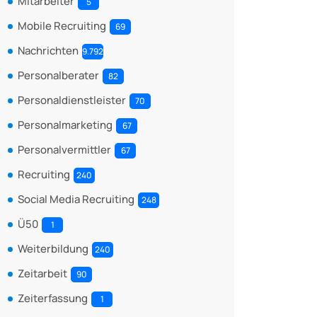
Mitarbeiter
5
Mobile Recruiting
69
Nachrichten
9.792
Personalberater
82
Personaldienstleister
70
Personalmarketing
67
Personalvermittler
67
Recruiting
240
Social Media Recruiting
248
Ü50
1
Weiterbildung
240
Zeitarbeit
90
Zeiterfassung
1