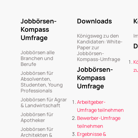
Jobbörsen-
Downloads
K
Kompass
Königsweg zu den
I
Umfrage
Kandidaten: White-
D
Paper zur
Jobbörsen alle
Jobbörsen-
Branchen und
Kompass-Umfrage
K
Berufe
Jobbörsen-
z
Jobbörsen für
Kompass
Absolventen,
Studenten, Young
Umfrage
Professionals
Jobbörsen für Agrar
Arbeitgeber-
& Landwirtschaft
Umfrage teilnehmen
Jobbörsen für
Bewerber-Umfrage
Apotheker
teilnehmen
Jobbörsen für
Ergebnisse &
Architekten &