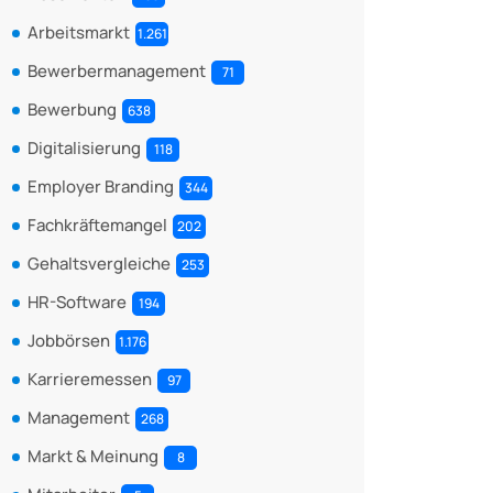
Arbeitsmarkt
1.261
Bewerbermanagement
71
Bewerbung
638
Digitalisierung
118
Employer Branding
344
Fachkräftemangel
202
Gehaltsvergleiche
253
HR-Software
194
Jobbörsen
1.176
Karrieremessen
97
Management
268
Markt & Meinung
8