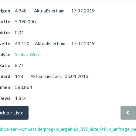
eigen
4.948
Aktualisiert am:
17.07.2019
rutto
5.390.000
aktor
0,01
weite
43.120
Aktualisiert am:
17.07.2019
alyse
Similar Web
Ratio
8,71
ndard
118
Aktualisiert am:
05.01.2013
lumen
583.864
iews
1.814
ck zur Liste
obboersen-kompass.de/prog/jk_ergebnis_BW_liste_01/jk_umfrage_pen