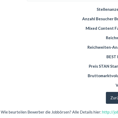
Stellenanz
Anzahl Besucher B
Mixed Content F
Reich
Reichweiten-An
BEST 
Preis STAN Sta
Bruttomarktvo
V
Zurü
Wie beurteilen Bewerber die Jobbörsen? Alle Details hier:
http://j