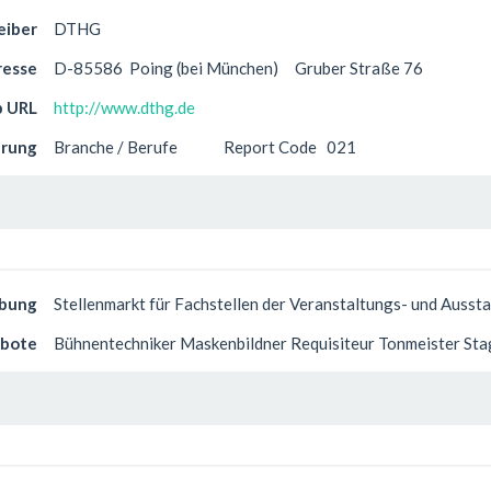
eiber
DTHG
resse
D-85586
Poing (bei München)
Gruber Straße 76
 URL
http://www.dthg.de
erung
Branche / Berufe
Report Code
021
ibung
Stellenmarkt für Fachstellen der Veranstaltungs- und Auss
ebote
Bühnentechniker Maskenbildner Requisiteur Tonmeister St