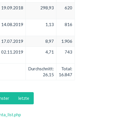
19.09.2018
298,93
620
14.08.2019
1,13
816
17.07.2019
8,97
1.906
02.11.2019
4,71
743
Durchschnitt:
Total:
26,15
16.847
hster
letzte
ta_list.php