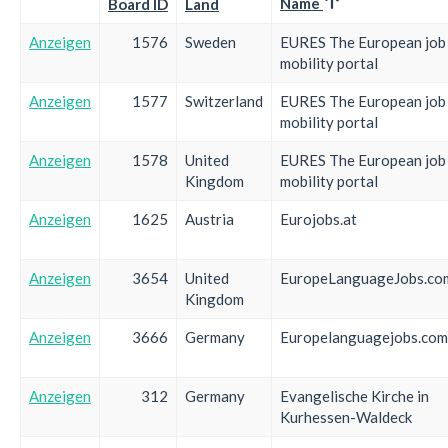
Name
Board ID
Land
Anzeigen
1576
Sweden
EURES The European job
mobility portal
Anzeigen
1577
Switzerland
EURES The European job
mobility portal
Anzeigen
1578
United
EURES The European job
Kingdom
mobility portal
Anzeigen
1625
Austria
Eurojobs.at
Anzeigen
3654
United
EuropeLanguageJobs.co
Kingdom
Anzeigen
3666
Germany
Europelanguagejobs.com
Anzeigen
312
Germany
Evangelische Kirche in
Kurhessen-Waldeck