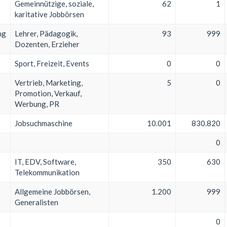
Gemeinnützige, soziale,
62
1
karitative Jobbörsen
ng
Lehrer, Pädagogik,
93
999
Dozenten, Erzieher
Sport, Freizeit, Events
0
0
Vertrieb, Marketing,
5
0
Promotion, Verkauf,
Werbung, PR
Jobsuchmaschine
10.001
830.820
0
IT, EDV, Software,
350
630
Telekommunikation
Allgemeine Jobbörsen,
1.200
999
Generalisten
0