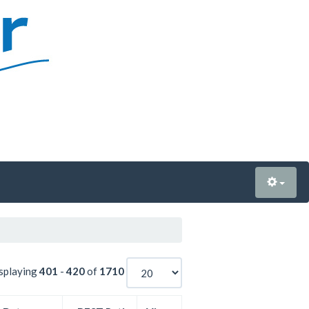
splaying
401
-
420
of
1710