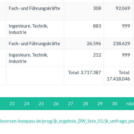
Fach- und Führungskräfte
308
92.069
Ingenieure, Technik,
883
999
Industrie
Fach- und Führungskräfte
26.596
238.629
Ingenieure, Technik,
212
999
Industrie
Total:
3.717.387
Total:
17.418.046
23
24
25
26
27
28
29
30
näc
obboersen-kompass.de/prog/jk_ergebnis_BW_liste_01/jk_umfrage_pen