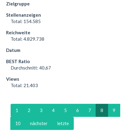
Total:
154.585
Total:
4.829.738
Durchschnitt:
40,67
Total:
21.403
1
2
3
4
5
6
7
8
9
10
nächster
letzte