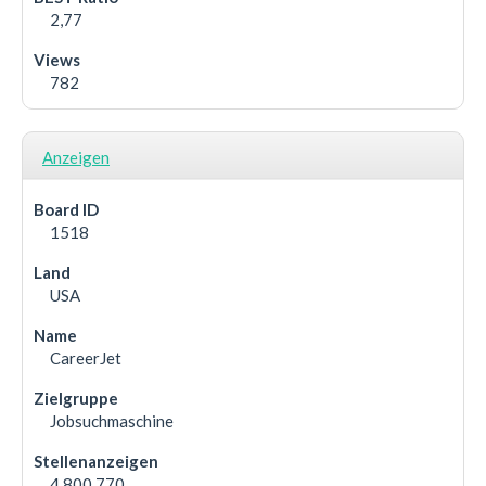
2,77
782
Anzeigen
1518
USA
CareerJet
Jobsuchmaschine
4.800.770