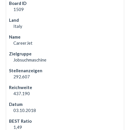
1509
Italy
CareerJet
Jobsuchmaschine
292.607
437.190
03.10.2018
1,49