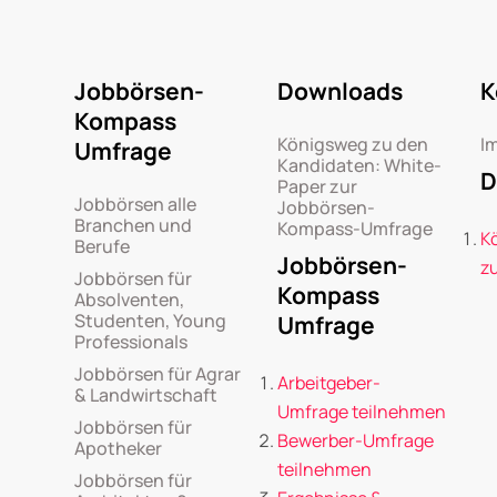
Jobbörsen-
Downloads
K
Kompass
Königsweg zu den
I
Umfrage
Kandidaten: White-
D
Paper zur
Jobbörsen alle
Jobbörsen-
Branchen und
Kompass-Umfrage
K
Berufe
Jobbörsen-
z
Jobbörsen für
Kompass
Absolventen,
Studenten, Young
Umfrage
Professionals
Jobbörsen für Agrar
Arbeitgeber-
& Landwirtschaft
Umfrage teilnehmen
Jobbörsen für
Bewerber-Umfrage
Apotheker
teilnehmen
Jobbörsen für