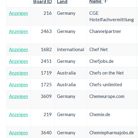
Name
Board ID
Land
Anzeigen
216
Germany
CGE
Hotelfachvermittlung
Anzeigen
2463
Germany
Channelpartner
Anzeigen
1682
International
Chef Net
Anzeigen
2451
Germany
Chefjobs.de
Anzeigen
1719
Australia
Chefs on the Net
Anzeigen
1725
Australia
Chefs-unlimited
Anzeigen
3609
Germany
Chemeurope.com
Anzeigen
219
Germany
Chemie.de
Anzeigen
3640
Germany
Chemiepharmajobs.de