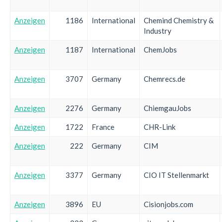
Anzeigen
1186
International
Chemind Chemistry &
Industry
Anzeigen
1187
International
ChemJobs
Anzeigen
3707
Germany
Chemrecs.de
Anzeigen
2276
Germany
ChiemgauJobs
Anzeigen
1722
France
CHR-Link
Anzeigen
222
Germany
CIM
Anzeigen
3377
Germany
CIO IT Stellenmarkt
Anzeigen
3896
EU
Cisionjobs.com