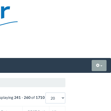
splaying
241
-
260
of
1710