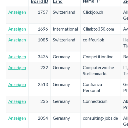
Name
Board ID
Land
Zi
Anzeigen
1757
Switzerland
Clickjob.ch
Al
Ge
Anzeigen
1696
International
Climbto350.com
Av
Anzeigen
1085
Switzerland
coiffeurjob
Ha
Tä
Anzeigen
3436
Germany
Competitionline
Ba
Anzeigen
232
Germany
Computerwoche
IT
Stellenmarkt
Te
Anzeigen
2513
Germany
Confianza
Ge
Personal
Pf
Anzeigen
235
Germany
Connecticum
Ab
Pr
Anzeigen
2054
Germany
consulting-jobs.de
Al
Ge