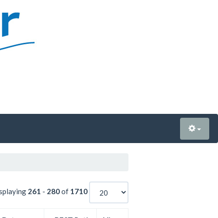
splaying
261
-
280
of
1710