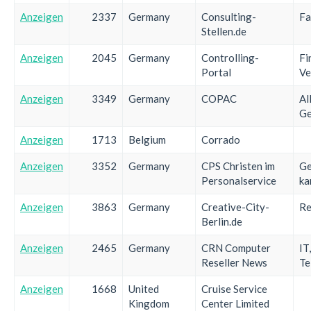
Anzeigen
2337
Germany
Consulting-
Fa
Stellen.de
Anzeigen
2045
Germany
Controlling-
Fi
Portal
Ve
Anzeigen
3349
Germany
COPAC
Al
Ge
Anzeigen
1713
Belgium
Corrado
Anzeigen
3352
Germany
CPS Christen im
Ge
Personalservice
ka
Anzeigen
3863
Germany
Creative-City-
Re
Berlin.de
Anzeigen
2465
Germany
CRN Computer
IT
Reseller News
Te
Anzeigen
1668
United
Cruise Service
Kingdom
Center Limited