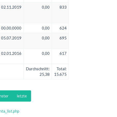
02.11.2019
0,00
833
00.00.0000
0,00
624
05.07.2019
0,00
695
02.01.2016
0,00
617
Durchschnitt:
Total:
25,38
15.675
hster
letzte
ta_list.php