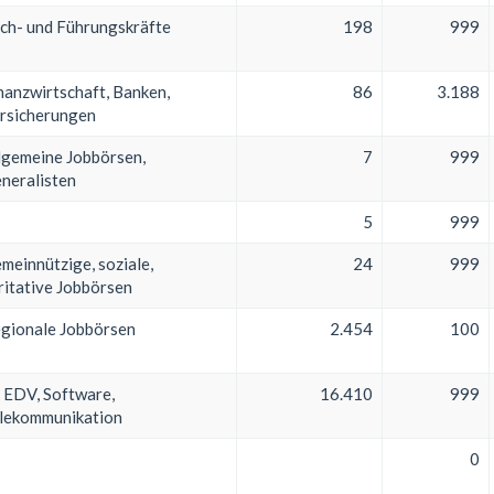
ch- und Führungskräfte
198
999
nanzwirtschaft, Banken,
86
3.188
rsicherungen
lgemeine Jobbörsen,
7
999
neralisten
5
999
meinnützige, soziale,
24
999
ritative Jobbörsen
gionale Jobbörsen
2.454
100
, EDV, Software,
16.410
999
lekommunikation
0