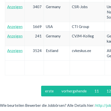
Anzeigen
3407
Germany
CSR-Jobs
Um
Na
So
Anzeigen
1669
USA
CTI Group
Anzeigen
241
Germany
CVJM-Kolleg
Ge
ka
Anzeigen
3524
Estland
cvkeskus.ee
Al
Ge
erste
vorhergehende
11
12
Wie beurteilen Bewerber die Jobbörsen? Alle Details hier:
http://j