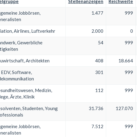
elgruppe
Stellenanzeigen
Reichweite
lgemeine Jobbörsen,
1.477
999
neralisten
iation, Airlines, Luftverkehr
2.000
0
ndwerk, Gewerbliche
54
999
tigkeiten
uwirtschaft, Architekten
408
18.664
, EDV, Software,
301
999
lekommunikation
sundheitswesen, Medizin,
112
999
lege, Ärzte, Klinik
solventen, Studenten, Young
31.736
127.070
ofessionals
lgemeine Jobbörsen,
7.512
999
neralisten