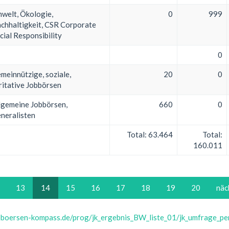
welt, Ökologie,
0
999
chhaltigkeit, CSR Corporate
cial Responsibility
0
meinnützige, soziale,
20
0
ritative Jobbörsen
lgemeine Jobbörsen,
660
0
neralisten
Total:
63.464
Total:
160.011
13
14
15
16
17
18
19
20
näc
obboersen-kompass.de/prog/jk_ergebnis_BW_liste_01/jk_umfrage_pen