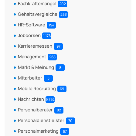
Fachkräftemangel
202
Gehaltsvergleiche
253
HR-Software
194
Jobbörsen
1.176
Karrieremessen
97
Management
268
Markt & Meinung
8
Mitarbeiter
5
Mobile Recruiting
69
Nachrichten
9.792
Personalberater
82
Personaldienstleister
70
Personalmarketing
67