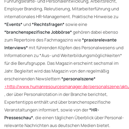
Führungskräfte- und Personalentwicklung, Arbeitsrecht,
Employer Branding, Rekrutierung, Mitarbeiterführung und
in­ter­natio­nales HR-Management. Praktische Hinweise zu
*Events*
und
*Rechtsfragen*
sowie eine
*branchenspezifische Jobbörse*
gehören dabei ebenso
zum Repertoire des Fachmagazins wie
*praxisrelevante
Interviews*
mit führenden Köpfen des Personalwesens und
Informationen zu *Aus- und Weiterbildungsmöglichkeiten*
für die Berufsgruppe. Das Magazin erscheint sechsmal im
Jahr. Begleitet wird das Magazin von den regelmäßig
erscheinenden Newslettern
*personalszene*
<http://www.humanresourcesmanager.de/personalszene/aktu
, der über Personalrotation in der Branche berichtet,
Expertentipps enthält und über branchenspezifische
Veranstaltungen informiert, sowie von der
*HR-
Presseschau*
, die einen täglichen Überblick über Personal-
relevante Nachrichten aus deutschen Medien bietet.