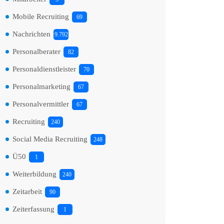
Mobile Recruiting
69
Nachrichten
9.792
Personalberater
82
Personaldienstleister
70
Personalmarketing
67
Personalvermittler
67
Recruiting
240
Social Media Recruiting
248
Ü50
1
Weiterbildung
240
Zeitarbeit
90
Zeiterfassung
1