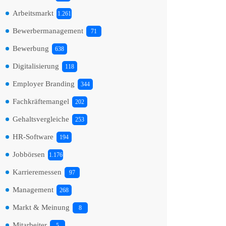
Arbeitsmarkt
1.261
Bewerbermanagement
71
Bewerbung
638
Digitalisierung
118
Employer Branding
344
Fachkräftemangel
202
Gehaltsvergleiche
253
HR-Software
194
Jobbörsen
1.176
Karrieremessen
97
Management
268
Markt & Meinung
8
Mitarbeiter
5