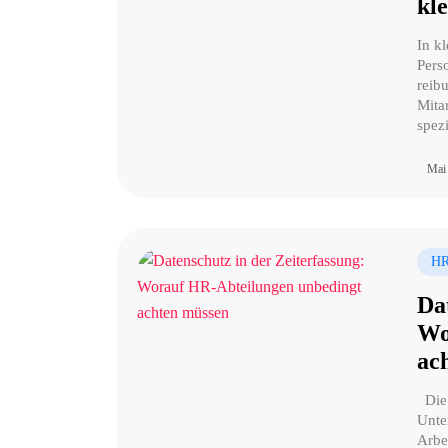
kl
In k
Perso
reib
Mita
spezi
Mai
HR
Da
Wo
ac
Die 
Unte
Arbe