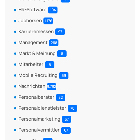
HR-Software
194
Jobbörsen
1.176
Karrieremessen
97
Management
268
Markt & Meinung
8
Mitarbeiter
5
Mobile Recruiting
69
Nachrichten
9.792
Personalberater
82
Personaldienstleister
70
Personalmarketing
67
Personalvermittler
67