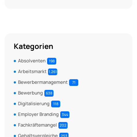
Kategorien
Absolventen
198
Arbeitsmarkt
1.261
Bewerbermanagement
71
Bewerbung
638
Digitalisierung
118
Employer Branding
344
Fachkräftemangel
202
Gehaltsvergleiche
253