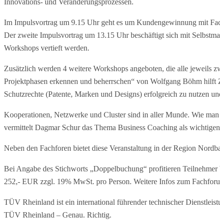
Innovations- und Veränderungsprozessen.
Im Impulsvortrag um 9.15 Uhr geht es um Kundengewinnung mit Faceb
Der zweite Impulsvortrag um 13.15 Uhr beschäftigt sich mit Selbstm
Workshops vertieft werden.
Zusätzlich werden 4 weitere Workshops angeboten, die alle jeweils 
Projektphasen erkennen und beherrschen“ von Wolfgang Böhm hilft Ze
Schutzrechte (Patente, Marken und Designs) erfolgreich zu nutzen und
Kooperationen, Netzwerke und Cluster sind in aller Munde. Wie man str
vermittelt Dagmar Schur das Thema Business Coaching als wichtigen 
Neben den Fachforen bietet diese Veranstaltung in der Region Nordb
Bei Angabe des Stichworts „Doppelbuchung“ profitieren Teilnehmer
252,- EUR zzgl. 19% MwSt. pro Person. Weitere Infos zum Fachforum
TÜV Rheinland ist ein international führender technischer Dienstleis
TÜV Rheinland – Genau. Richtig.