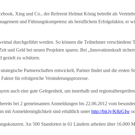
ook, Xing und Co., der Referent Helmut König betreibt als Vertriebs
anagement und Führungskompetenz als beruflichem Erfolgsfaktor, er w
zweimal durchgeführt werden. So können die Teilnehmer verschiedene T
it und Geld bei neuen Projekten sparen. Bei „Innovationskraft sicher
 gezielt zu schützen.
ategische Partnerschaften entwickelt, Partner findet und die ersten Sto
Faktor für erfolgreiche Veränderungsprozesse.
ayern auch eine gute Gelegenheit, um innerhalb und regionsübergreife
 bereits bei 2 gemeinsamen Anmeldungen bis 22.06.2012 vom besonder
 mit Anmeldemöglichkeit sind erhältlich unter
http://bit.ly/K8zGIw
od
tungskonzern. An 500 Standorten in 61 Ländern arbeiten über 16.000 Me