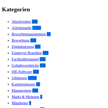
Kategorien
Absolventen
198
Arbeitsmarkt
1.261
Bewerbermanagement
71
Bewerbung
638
Digitalisierung
118
Employer Branding
344
Fachkräftemangel
202
Gehaltsvergleiche
253
HR-Software
194
Jobbörsen
1.176
Karrieremessen
97
Management
268
Markt & Meinung
8
Mitarbeiter
5