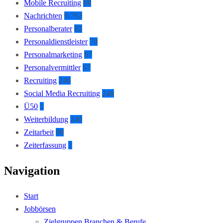
Mobile Recruiting
69
Nachrichten
9.792
Personalberater
82
Personaldienstleister
70
Personalmarketing
67
Personalvermittler
67
Recruiting
240
Social Media Recruiting
248
Ü50
1
Weiterbildung
240
Zeitarbeit
90
Zeiterfassung
1
Navigation
Start
Jobbörsen
Zielgruppen Branchen & Berufe