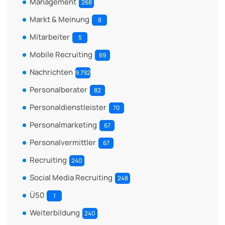
Management
268
Markt & Meinung
8
Mitarbeiter
5
Mobile Recruiting
69
Nachrichten
9.792
Personalberater
82
Personaldienstleister
70
Personalmarketing
67
Personalvermittler
67
Recruiting
240
Social Media Recruiting
248
Ü50
1
Weiterbildung
240