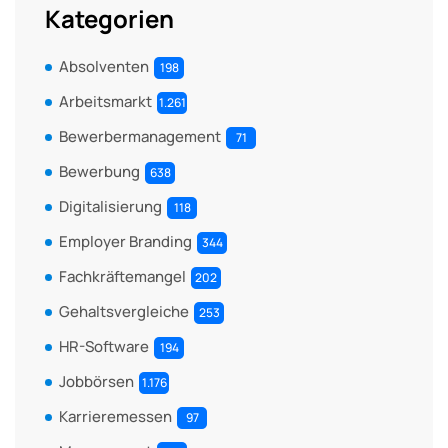
Kategorien
Absolventen
198
Arbeitsmarkt
1.261
Bewerbermanagement
71
Bewerbung
638
Digitalisierung
118
Employer Branding
344
Fachkräftemangel
202
Gehaltsvergleiche
253
HR-Software
194
Jobbörsen
1.176
Karrieremessen
97