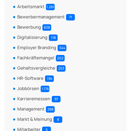
Arbeitsmarkt
1.261
Bewerbermanagement
71
Bewerbung
638
Digitalisierung
118
Employer Branding
344
Fachkräftemangel
202
Gehaltsvergleiche
253
HR-Software
194
Jobbörsen
1.176
Karrieremessen
97
Management
268
Markt & Meinung
8
Mitarbeiter
5