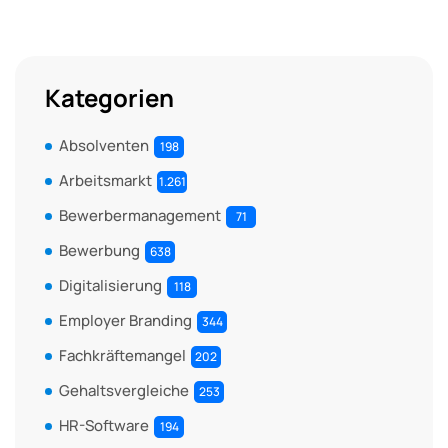
Kategorien
Absolventen
198
Arbeitsmarkt
1.261
Bewerbermanagement
71
Bewerbung
638
Digitalisierung
118
Employer Branding
344
Fachkräftemangel
202
Gehaltsvergleiche
253
HR-Software
194