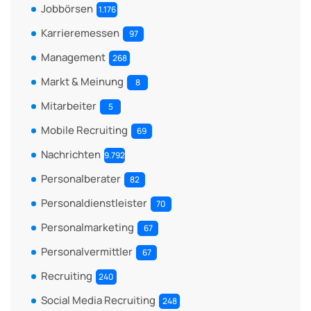
Jobbörsen
1.176
Karrieremessen
97
Management
268
Markt & Meinung
8
Mitarbeiter
5
Mobile Recruiting
69
Nachrichten
9.792
Personalberater
82
Personaldienstleister
70
Personalmarketing
67
Personalvermittler
67
Recruiting
240
Social Media Recruiting
248