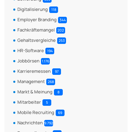
Digitalisierung
118
Employer Branding
344
Fachkräftemangel
202
Gehaltsvergleiche
253
HR-Software
194
Jobbörsen
1.176
Karrieremessen
97
Management
268
Markt & Meinung
8
Mitarbeiter
5
Mobile Recruiting
69
Nachrichten
9.792