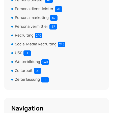
82
Personaldienstleister
70
Personalmarketing
67
Personalvermittler
67
Recruiting
240
Social Media Recruiting
248
Ü50
1
Weiterbildung
240
Zeitarbeit
90
Zeiterfassung
1
Navigation