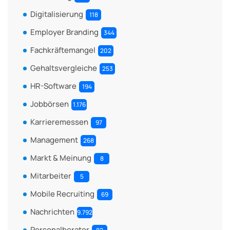
Digitalisierung
118
Employer Branding
344
Fachkräftemangel
202
Gehaltsvergleiche
253
HR-Software
194
Jobbörsen
1.176
Karrieremessen
97
Management
268
Markt & Meinung
8
Mitarbeiter
5
Mobile Recruiting
69
Nachrichten
9.792
Personalberater