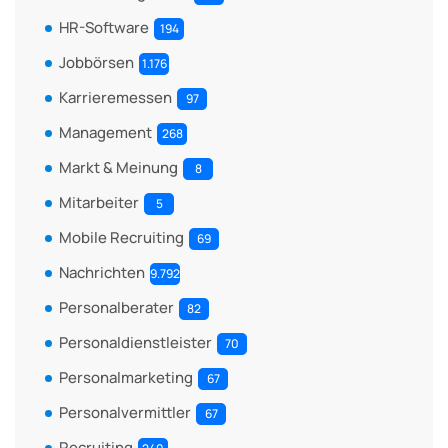
HR-Software
194
Jobbörsen
1.176
Karrieremessen
97
Management
268
Markt & Meinung
8
Mitarbeiter
5
Mobile Recruiting
69
Nachrichten
9.792
Personalberater
82
Personaldienstleister
70
Personalmarketing
67
Personalvermittler
67
Recruiting