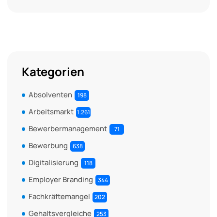
Kategorien
Absolventen
198
Arbeitsmarkt
1.261
Bewerbermanagement
71
Bewerbung
638
Digitalisierung
118
Employer Branding
344
Fachkräftemangel
202
Gehaltsvergleiche
253