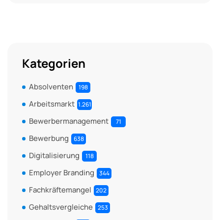
Kategorien
Absolventen
198
Arbeitsmarkt
1.261
Bewerbermanagement
71
Bewerbung
638
Digitalisierung
118
Employer Branding
344
Fachkräftemangel
202
Gehaltsvergleiche
253