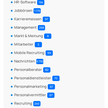
HR-Software
194
Jobbörsen
1.176
Karrieremessen
97
Management
268
Markt & Meinung
8
Mitarbeiter
5
Mobile Recruiting
69
Nachrichten
9.792
Personalberater
82
Personaldienstleister
70
Personalmarketing
67
Personalvermittler
67
Recruiting
240