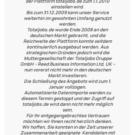
der Plattform totaljobs.de zum 1.1.2010
einstellen wird.
Bis zum 31.12.2009 kann unser Service
weiterhin im gewohnten Umfang genutzt
werden.
Totaljobs.de wurde Ende 2008 an den
deutschen Markt gebracht, und die
Reichweite der Plattform konnte seitdem
kontinuierlich ausgebaut werden. Aus
strategischen Gründen jedoch wird die
Muttergesellschaft der Totaljobs Gruppe
GmbH – Reed Business Information Ltd, UK –
nun vorerst nicht mehr in den deutschen
Markt investieren.
Die Schließung des Angebots wird zum 1.
Januar vollzogen.
Automatisierte Datenimporte werden zu
diesem Termin gestoppt und der Zugriff auf
totaljobs.de wird dann nicht mehr möglich
sein.
Für Ihr entgegengebrachtes Vertrauen
möchten wir Ihnen recht herzlich danken.
Wir hoffen, Sie konnten in der Zeit unserer
Zusammenarbeit geeignete Kandidaten mit