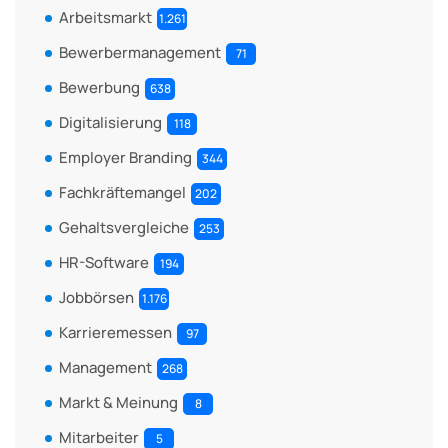
Arbeitsmarkt
1.261
Bewerbermanagement
71
Bewerbung
638
Digitalisierung
118
Employer Branding
344
Fachkräftemangel
202
Gehaltsvergleiche
253
HR-Software
194
Jobbörsen
1.176
Karrieremessen
97
Management
268
Markt & Meinung
8
Mitarbeiter
5