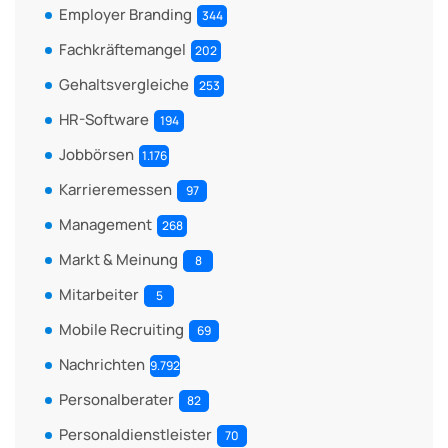
Employer Branding
344
Fachkräftemangel
202
Gehaltsvergleiche
253
HR-Software
194
Jobbörsen
1.176
Karrieremessen
97
Management
268
Markt & Meinung
8
Mitarbeiter
5
Mobile Recruiting
69
Nachrichten
9.792
Personalberater
82
Personaldienstleister
70