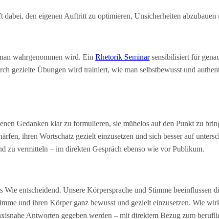
lft dabei, den eigenen Auftritt zu optimieren, Unsicherheiten abzubauen
ie man wahrgenommen wird. Ein
Rhetorik Seminar
sensibilisiert für gen
h gezielte Übungen wird trainiert, wie man selbstbewusst und authenti
eigenen Gedanken klar zu formulieren, sie mühelos auf den Punkt zu b
rfen, ihren Wortschatz gezielt einzusetzen und sich besser auf untersch
end zu vermitteln – im direkten Gespräch ebenso wie vor Publikum.
das Wie entscheidend. Unsere Körpersprache und Stimme beeinflussen d
imme und ihren Körper ganz bewusst und gezielt einzusetzen. Wie wirkt
raxisnahe Antworten gegeben werden – mit direktem Bezug zum beruflic