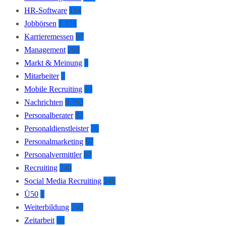
HR-Software
194
Jobbörsen
1.176
Karrieremessen
97
Management
268
Markt & Meinung
8
Mitarbeiter
5
Mobile Recruiting
69
Nachrichten
9.792
Personalberater
82
Personaldienstleister
70
Personalmarketing
67
Personalvermittler
67
Recruiting
240
Social Media Recruiting
248
Ü50
1
Weiterbildung
240
Zeitarbeit
90