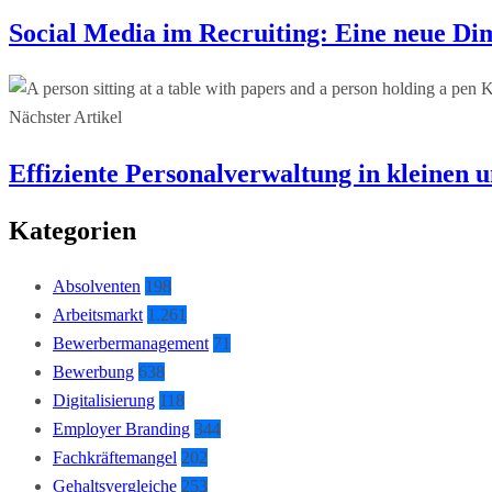
Social Media im Recruiting: Eine neue Di
Nächster Artikel
Effiziente Personalverwaltung in kleinen
Kategorien
Absolventen
198
Arbeitsmarkt
1.261
Bewerbermanagement
71
Bewerbung
638
Digitalisierung
118
Employer Branding
344
Fachkräftemangel
202
Gehaltsvergleiche
253