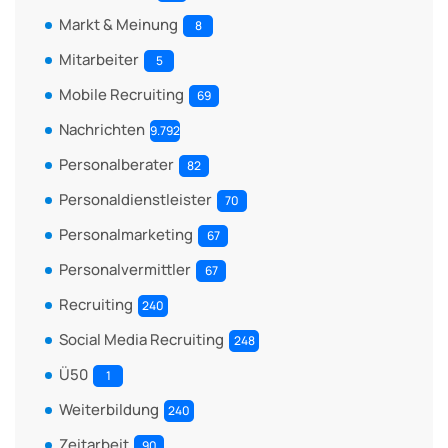
Markt & Meinung
8
Mitarbeiter
5
Mobile Recruiting
69
Nachrichten
9.792
Personalberater
82
Personaldienstleister
70
Personalmarketing
67
Personalvermittler
67
Recruiting
240
Social Media Recruiting
248
Ü50
1
Weiterbildung
240
Zeitarbeit
90