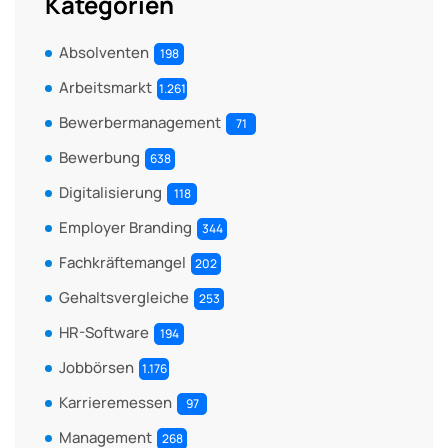
Kategorien
Absolventen
198
Arbeitsmarkt
1.261
Bewerbermanagement
71
Bewerbung
638
Digitalisierung
118
Employer Branding
344
Fachkräftemangel
202
Gehaltsvergleiche
253
HR-Software
194
Jobbörsen
1.176
Karrieremessen
97
Management
268