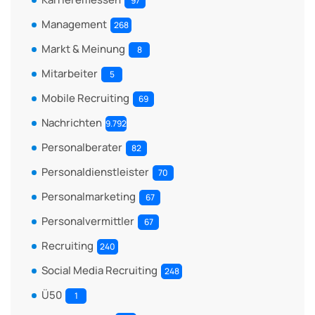
97
Management
268
Markt & Meinung
8
Mitarbeiter
5
Mobile Recruiting
69
Nachrichten
9.792
Personalberater
82
Personaldienstleister
70
Personalmarketing
67
Personalvermittler
67
Recruiting
240
Social Media Recruiting
248
Ü50
1