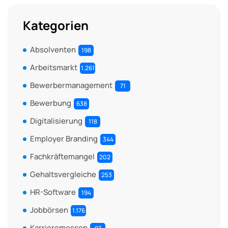
Kategorien
Absolventen
198
Arbeitsmarkt
1.261
Bewerbermanagement
71
Bewerbung
638
Digitalisierung
118
Employer Branding
344
Fachkräftemangel
202
Gehaltsvergleiche
253
HR-Software
194
Jobbörsen
1.176
Karrieremessen