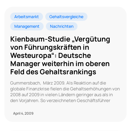
Arbeitsmarkt
Gehaltsvergleiche
Management
Nachrichten
Kienbaum-Studie „Vergütung
von Führungskräften in
Westeuropa“: Deutsche
Manager weiterhin im oberen
Feld des Gehaltsrankings
Gummersbach, März 2009. Als Reaktion auf die
globale Finanzkrise fielen die Gehaltserhöhungen von
2008 auf 2009 in vielen Ländern geringer aus als in
den Vorjahren. So verzeichneten Geschäftsführer
April 4, 2009