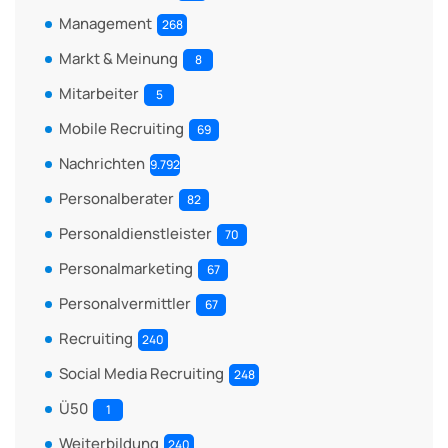
Management
268
Markt & Meinung
8
Mitarbeiter
5
Mobile Recruiting
69
Nachrichten
9.792
Personalberater
82
Personaldienstleister
70
Personalmarketing
67
Personalvermittler
67
Recruiting
240
Social Media Recruiting
248
Ü50
1
Weiterbildung
240