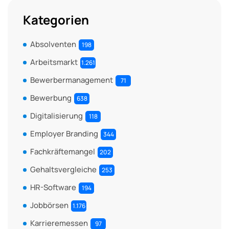
Kategorien
Absolventen
198
Arbeitsmarkt
1.261
Bewerbermanagement
71
Bewerbung
638
Digitalisierung
118
Employer Branding
344
Fachkräftemangel
202
Gehaltsvergleiche
253
HR-Software
194
Jobbörsen
1.176
Karrieremessen
97