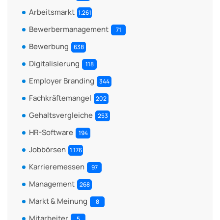
Arbeitsmarkt
1.261
Bewerbermanagement
71
Bewerbung
638
Digitalisierung
118
Employer Branding
344
Fachkräftemangel
202
Gehaltsvergleiche
253
HR-Software
194
Jobbörsen
1.176
Karrieremessen
97
Management
268
Markt & Meinung
8
Mitarbeiter
5