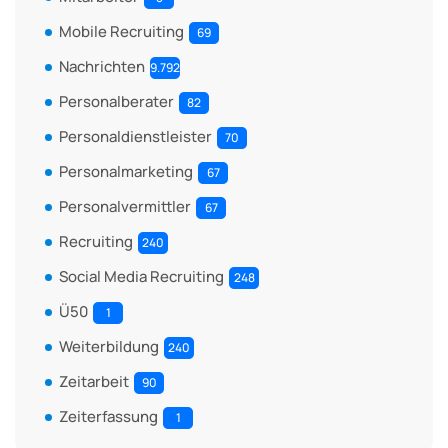
Mobile Recruiting
69
Nachrichten
9.792
Personalberater
82
Personaldienstleister
70
Personalmarketing
67
Personalvermittler
67
Recruiting
240
Social Media Recruiting
248
Ü50
1
Weiterbildung
240
Zeitarbeit
90
Zeiterfassung
1