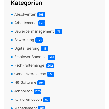
Kategorien
Absolventen
198
Arbeitsmarkt
1.261
Bewerbermanagement
71
Bewerbung
638
Digitalisierung
118
Employer Branding
344
Fachkräftemangel
202
Gehaltsvergleiche
253
HR-Software
194
Jobbörsen
1.176
Karrieremessen
97
Management
268